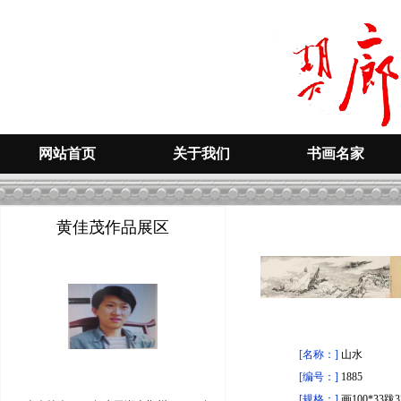
网站首页
关于我们
书画名家
黄佳茂作品展区
[名称：]
山水
[编号：]
1885
[规格：]
画100*33跋3